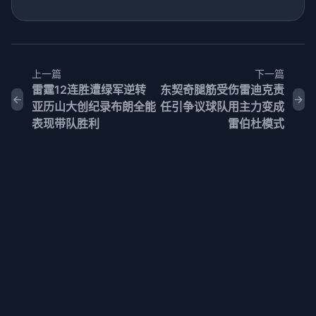
上一篇
下一篇
雷霆12连胜遭绿军逆转
东契奇腿筋受伤雷迪克责
亚历山大创纪录布朗全能
任引争议球队用主力变成
表现带队胜利
雷伯杜模式