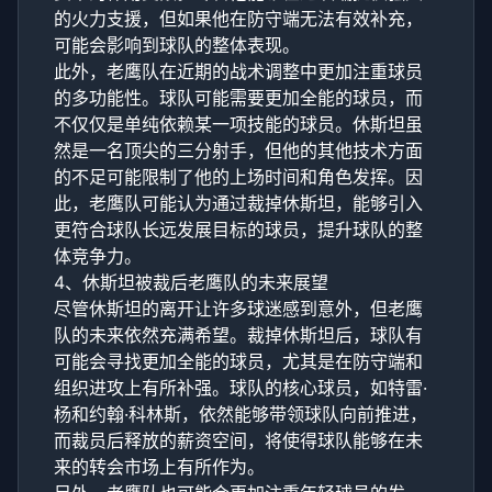
的火力支援，但如果他在防守端无法有效补充，
可能会影响到球队的整体表现。
此外，老鹰队在近期的战术调整中更加注重球员
的多功能性。球队可能需要更加全能的球员，而
不仅仅是单纯依赖某一项技能的球员。休斯坦虽
然是一名顶尖的三分射手，但他的其他技术方面
的不足可能限制了他的上场时间和角色发挥。因
此，老鹰队可能认为通过裁掉休斯坦，能够引入
更符合球队长远发展目标的球员，提升球队的整
体竞争力。
4、休斯坦被裁后老鹰队的未来展望
尽管休斯坦的离开让许多球迷感到意外，但老鹰
队的未来依然充满希望。裁掉休斯坦后，球队有
可能会寻找更加全能的球员，尤其是在防守端和
组织进攻上有所补强。球队的核心球员，如特雷·
杨和约翰·科林斯，依然能够带领球队向前推进，
而裁员后释放的薪资空间，将使得球队能够在未
来的转会市场上有所作为。