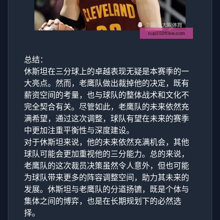
总结：
休斯坦在三分球上的卓越表现无疑是本赛季的一
大亮点。然而，老鹰队做出裁掉他的决定，既有
薪资空间的考量，也与球队的整体战术和文化不
完全契合有关。尽管如此，老鹰队的未来依然充
满希望，通过这次调整，球队有望在未来的赛季
中更加注重平衡性与深度建设。
对于休斯坦来说，他的未来依然充满机会，其他
球队可能会更加重视他的三分能力。总的来说，
老鹰队的这次裁员决策虽然令人意外，但也可能
为球队带来更多的阵容调整空间，助力其未来的
发展。休斯坦与老鹰队的分道扬镳，既是个体与
集体之间的博弈，也是在长期规划下的必然选
择。